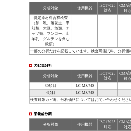
ISO17025
CMA
分析対象
使用機器
対応
対
特定原材料含有検査
（卵、乳、落花生、甲
殻類、大豆、魚類、ナ
-
-
-
ッツ類、マンゴー、山
羊乳、グルテンを含む
穀類）
一部の分析だけを記載しています。検査可能試料、分析価
ISO17025
CMA
分析対象
使用機器
対応
対
30項目
LC-MS/MS
-
-
4項目
LC-MS/MS
-
-
検査対象カビ毒、分析価格についてはお問い合わせくださ
ISO17025
CMA
分析対象
使用機器
対応
対