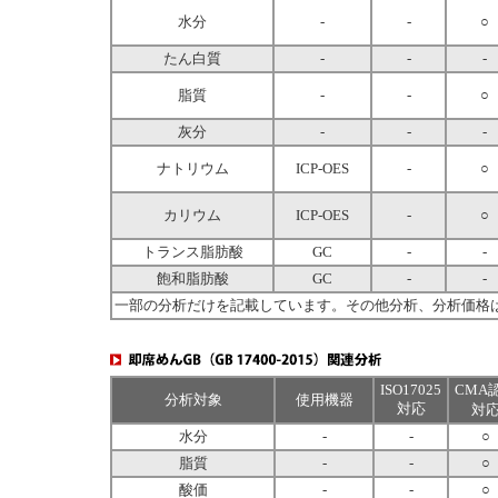
水分
-
-
○
たん白質
-
-
-
脂質
-
-
○
灰分
-
-
-
ナトリウム
ICP-OES
-
○
カリウム
ICP-OES
-
○
トランス脂肪酸
GC
-
-
飽和脂肪酸
GC
-
-
一部の分析だけを記載しています。その他分析、分析価格
ISO17025
CMA
分析対象
使用機器
対応
対
水分
-
-
○
脂質
-
-
○
酸価
-
-
○