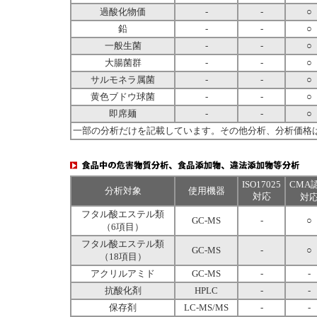
過酸化物価
-
-
○
鉛
-
-
○
一般生菌
-
-
○
大腸菌群
-
-
○
サルモネラ属菌
-
-
○
黄色ブドウ球菌
-
-
○
即席麺
-
-
○
一部の分析だけを記載しています。その他分析、分析価格
ISO17025
CMA
分析対象
使用機器
対応
対
フタル酸エステル類
GC-MS
-
○
（6項目）
フタル酸エステル類
GC-MS
-
○
（18項目）
アクリルアミド
GC-MS
-
-
抗酸化剤
HPLC
-
-
保存剤
LC-MS/MS
-
-