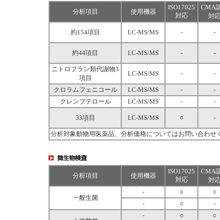
ISO17025
CMA
分析項目
使用機器
対応
対
約154項目
LC-MS/MS
-
-
約44項目
LC-MS/MS
-
-
ニトロフラン類代謝物3
LC-MS/MS
-
-
項目
クロラムフェニコール
LC-MS/MS
-
-
クレンブテロール
LC-MS/MS
-
-
33項目
LC-MS/MS
○
-
分析対象動物用医薬品、分析価格についてはお問い合わせ
ISO17025
CMA
分析項目
使用機器
対応
対
-
○
○
一般生菌
-
○
-
-
○
○