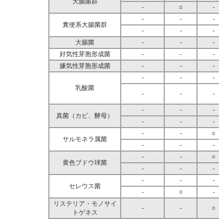
大腸菌群
-
○
-
-
-
-
糞便系大腸菌群
-
-
-
大腸菌
-
-
-
好気性芽胞形成菌
-
-
-
嫌気性芽胞形成菌
-
-
-
-
-
-
乳酸菌
-
-
-
-
-
-
真菌（カビ、酵母）
-
-
-
-
-
○
サルモネラ属菌
-
-
-
-
-
○
黄色ブドウ球菌
-
-
-
-
-
-
セレウス菌
-
○
-
リステリア・モノサイ
-
-
○
トゲネス