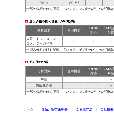
PAHｓ
GC-MS
-
-
一部の分析だけを記載しています。その他分析、分析価格
ISO17025
CMA
分析対象
使用機器
対応
対
大豆、トウモロコシ、
-
-
-
コメ、ジャガイモ
一部の分析だけを記載しています。その他分析、分析価格
ISO17025
CMA
分析対象
使用機器
対応
対
酸価
-
-
○
過酸化物価
-
-
○
一部の分析だけを記載しています。その他分析、分析価格
ホーム
｜
食品分析技術概要
｜
ご依頼方法
｜
会社概要