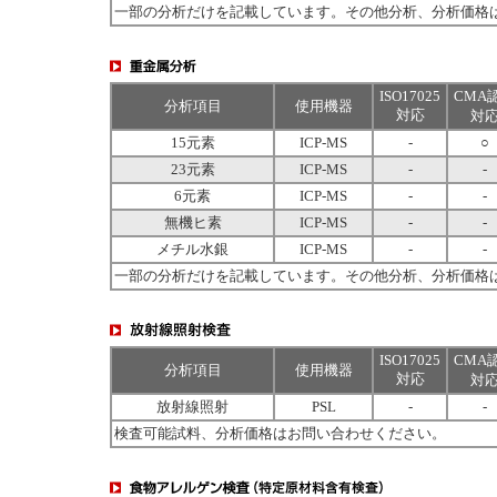
一部の分析だけを記載しています。その他分析、分析価格
ISO17025
CMA
分析項目
使用機器
対応
対
15元素
ICP-MS
-
○
23元素
ICP-MS
-
-
6元素
ICP-MS
-
-
無機ヒ素
ICP-MS
-
-
メチル水銀
ICP-MS
-
-
一部の分析だけを記載しています。その他分析、分析価格
ISO17025
CMA
分析項目
使用機器
対応
対
放射線照射
PSL
-
-
検査可能試料、分析価格はお問い合わせください。